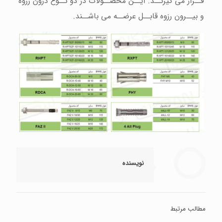
قــرار می گیرنــد. ایــن محصــولات در دو نــوع درون رزوه
و بیــرون رزوه قابــل عرضــه می باشــند.
نویسنده
مطالب مرتبط