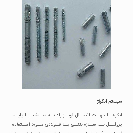
سیستم انکراژ
انکرهــا جهــت اتصــال آویــز راد بــه ســقف یــا پایــه
پروفیــل بــه ســازه بتنــی یــا فــولادی مــورد اســتفاده