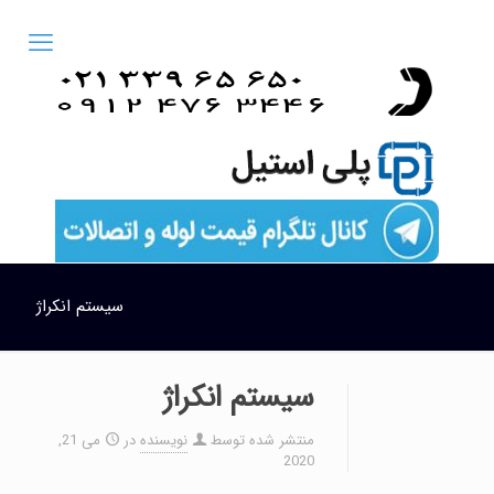
سیستم انکراژ
سیستم انکراژ
منتشر شده توسط
نویسنده
در
می 21,
2020