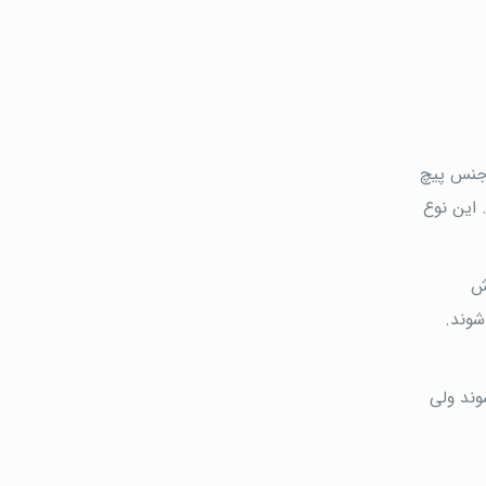
 جنس پیچ
 این نوع
وش
ت های حدود 180 درجه پخته می شوند.
وند ولی