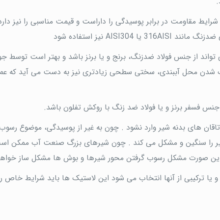
.
لا از جنس فولاد ضد زنگ20 که حداقل شرایط مقاومت در برابر پوسیدگی را داراست و قیمت مناسبی را نیز 
AISI نیز استفاده شود
واند از جنس فولاد ضدزنگ، برنج و یا برنز باشد و بهتر است توسط ج
نگ شدن محل آببندی، سختی سطحی زیادتری نیز به دست می آید که عمر 
نس فسفر برنز و یا فولاد ضد زنگ با روکش تفلون باشد.
قان های بدنه شیر وارد نشود . چون به غیر از پوسیدگی، موضوع رسوب
 شیر را سنگین و مشکل می کند . چون شیرهای بزرگ صنعت آب ممکن ا
در این صورت مشکل رسوب گرفتن محور شیرها و بوش ها مشکل ساز خواه
استیک های آببندی شیرها از جنس SBR، NBR، EPDM و یا ترکیبی از آنها انتخاب می شود این لاستیک ها باید شرایط خاص 