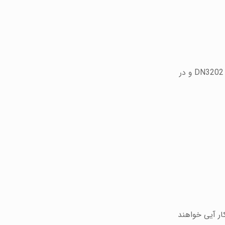
در مورد ابعاد شیرآلات صنعت آب از جنس فولادی استاندارد رایج DN2501 و یا معادل آن ISO 7005-1 فاصله فلنج تا فلنج استاندارد DN3202 و در
ار آیی خواهند