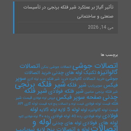
تأثیر آلیاژ بر عملکرد شیر فلکه برنجی در تأسیسات
صنعتی و ساختمانی
می 14, 2026
برچسب ها
اتصالات جوشی
اتصالات
اتصالات جوشی بنکن
گالوانیزه
تکنیک لوله های چدنی
خرید اتصالات
سوپر
جوشی
خرید اتصالات گالوانیزه
خرید شیر فلکه
خرید لوله گازی
شیر فلکه برنجی
فیکس
شیر فلکه
سوپرپایپ
شیر فلکه
شیر فلکه فولادی
شیر فلکه برنجی سامین
چدنی
صفحه سوپر فیکس
قیمت شیر
فروش لوله فولادی
فلکه
قیمت لوله فولادی
قیمت لوله گازی API
قیمت لوله و اتصالات پنج لایه
لوله
لوله 5 لایه
لوله 5لایه
لوله
قیمت لوله گالوانیزه
فولادی
لوله فولادی رده ۴۰
لوله فولادی رده 40
لوله فولادی کاوه
لوله و
لوله های فولادی
لوله های چدنی
اتصالات
لوله و اتصالات پنج لایه نیوپایپ