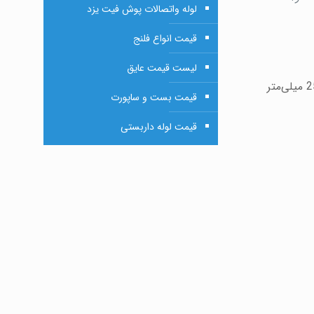
لوله واتصالات پوش فیت یزد
قیمت انواع فلنج
لیست قیمت عایق
این صفحات معمولاً در ابعاد استانداردی تولید می‌شوند که قابلیت برش و نصب آسان را دارند و بسته به ضخامت بین 6 میلی‌متر تا 25 میلی‌متر
قیمت بست و ساپورت
قیمت لوله داربستی