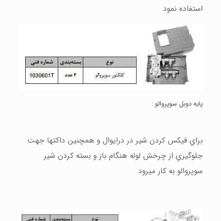
استفاده نمود
پايه دوبل سوپروالو :
براي فيكس كردن شير در درايوال و همچنين داكتها جهت
جلوگيري از چرخش لوله هنگام باز و بسته كردن شير
سوپروالو به كار ميرود