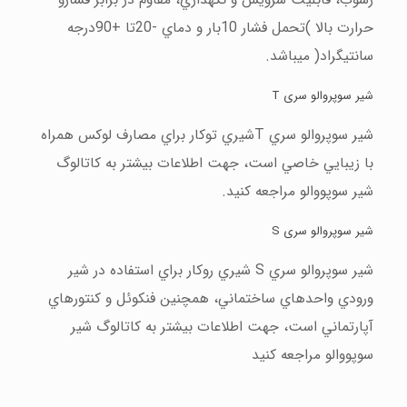
رسوب، قابليت سرويس و نگهداري، مقاوم در برابر فشارو
حرارت بالا )تحمل فشار 10بار و دماي -20تا +90درجه
سانتيگراد( ميباشد.
شير سوپروالو سری
T
شير سوپروالو سري
T
شيري توكار براي مصارف لوكس همراه
با زيبايي خاصي است، جهت اطلاعات بيشتر به كاتالوگ
شير سوپووالو مراجعه كنيد.
شير سوپروالو سری
S
شير سوپروالو سري
S
شيري روكار براي استفاده در شير
ورودي واحدهاي ساختماني، همچنين فنكوئل و كنتورهاي
آپارتماني است، جهت اطلاعات بيشتر به كاتالوگ شير
سوپووالو مراجعه كنيد