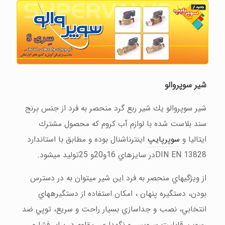
شير سوپروالو
شير سوپروالو يك شير ربع گرد منحصر به فرد از جنس برنج
سند بلاست شده با لوازم آب كروم كه محصول مشترك
ايتاليا و
سوپرپايپ
اينترناشنال بوده و مطابق با استاندارد
DIN EN 13828
در سايزهاي 16و20و 25توليد ميشود.
از ويژگيهاي منحصر به فرد اين شير ميتوان به در دسترس
بودن، دستگيره پنهان ، امكان استفاده از دستگيرههاي
انتخابي، نصب و جداسازي بسيار راحت و سريع، توپي ضد