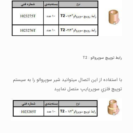
رابط توپيچ سوپروالو :
T2
با استفاده از اين اتصال ميتوانيد شير سوپروالو را به سيستم
توپيچ فلزي سوپرپايپ متصل نماييد