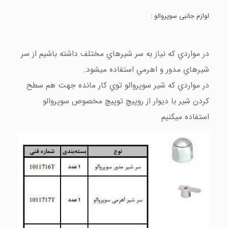
لوازم جانبی سوپروالو :
در مواردي كه نياز به سر شيرهاي مختلف داشته باشيم از سر
شيرهاي مدور و اهرمي استفاده ميشود.
در مواردي كه شير سوپروالو توي كار مانده جهت هم سطح
كردن شير با ديوار از روپيچ توپيچ مخصوص سوپروالو
استفاده ميكنيم