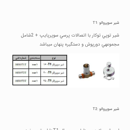
شير سوپروالو :
T1
شير توپي توكار با اتصالات پرسي سوپرپايپ + 2شامل
مجموعهي دورپوش و دستگيره پنهان ميباشد
شير سوپروالو :
T2