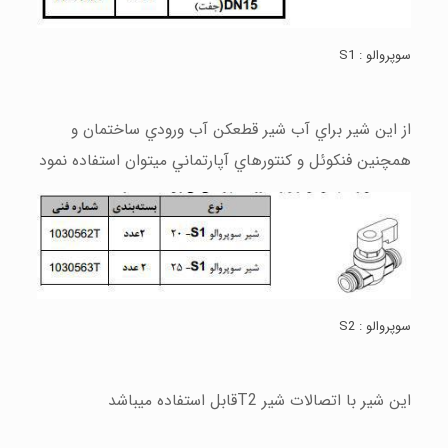
سوپروالو
: S
1
از اين شير براي آب شير قطعكن آب ورودي ساختمان و
همچنين فنكوئل و كنتورهاي آپارتماني ميتوان استفاده نمود
سوپروالو
: S
2
اين شير با اتصالات شير
T2
قابل استفاده ميباشد