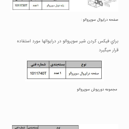
صفحه درايوال سوپروالو :
براي فيكس كردن شير سوپروالو در درايوالها مورد استفاده
قرار ميگيرد
مجموعه دورپوش سوپروالو