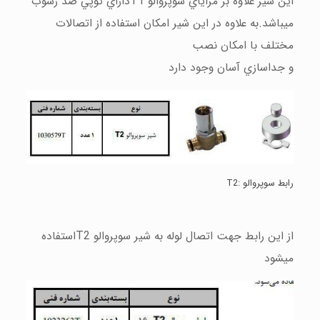
اين شير علاوه بر مزاياي سوپروالو
T1
داراي توپي ضد رسوب
ميباشد.به علاوه در اين شير امكان استفاده از اتصالات
مختلف با امكان نصب
و جداسازي آسان وجود دارد
رابط سوپروالو :
T2
از اين رابط جهت اتصال لوله به شير سوپروالو
T2
استفاده
ميشود