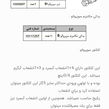
يدكی مكانيزم
سوپروالو :
كلكتور سوپروالو :
اين كلكتور داراي 4+1انشعاب آبسرد و 3+1انشعاب آبگرم
ميباشد. اين كلكتور 3/4اينچ
بوده و با لولهي ورودي حداكثر سايز 25از اين كلكتور ميتوان
استفاده كرد و براي انشعاب
پكيج مناسب نميباشد. همچنين از اولين انشعاب آبسرد نيز
فقط براي يك مصرفكننده ميتوان