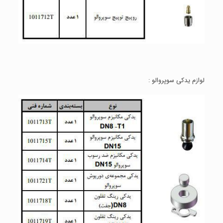
لوازم يدكی سوپروالو :