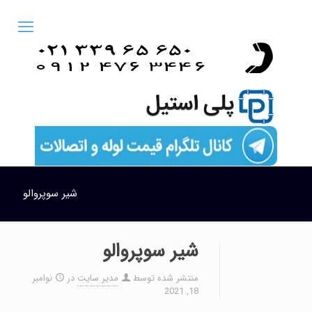
شير سوپروالو
شير سوپروالو
منتشر شده توسط
مدیر سایت
در
نوامبر
18, 2021