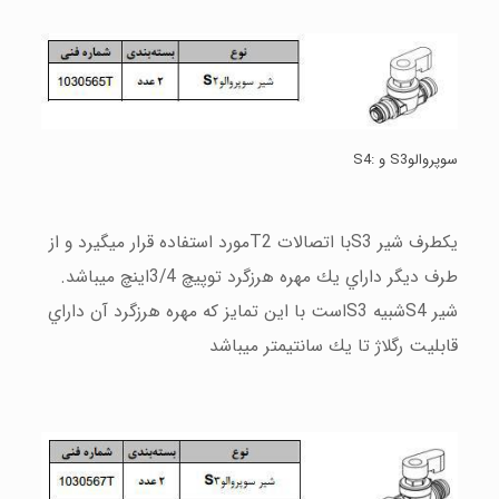
سوپروالو
3 و :
S
4
S
يكطرف شير
3با اتصالات
S
T2
مورد استفاده قرار ميگيرد و از
طرف ديگر داراي يك مهره هرزگرد توپيچ 3/4اينچ ميباشد.
شير
4شبيه
S
S
3است با اين تمايز كه مهره هرزگرد آن داراي
قابليت رگلاژ تا يك سانتيمتر ميباشد