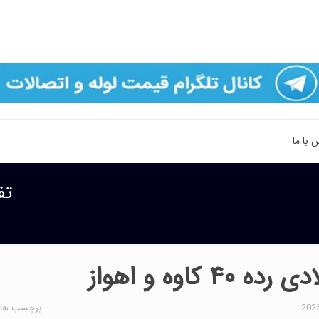
 با ما
تفا
 کاوه و اهواز
برچسب ها