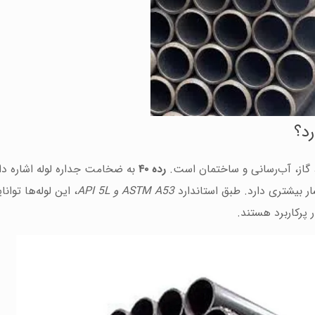
رده ۴۰
به ضخامت جداره لوله اشاره دار
ASTM A53 و API 5L
، این لوله‌ها توانا
 پرکاربرد هستند.