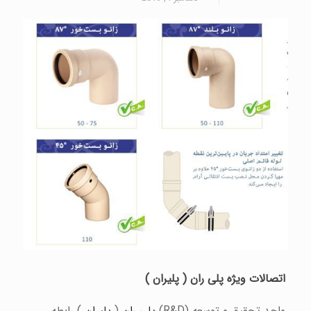
اتصالات ویژه پلی ران ( پلیران )
واحد تحقیق و توسعه (R&D)
پلی ران
(
پلیران
) رابطه