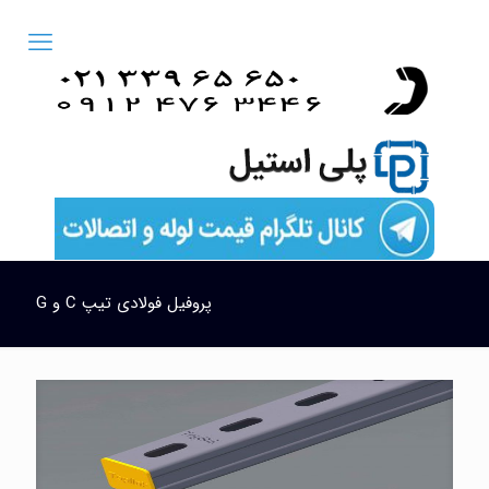
پروفیل فولادی تیپ C و G