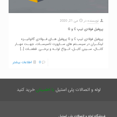
نویسنده
در
می 21, 2020
پروفیل فولادی تیپ C و G
پروفیل فولادی تیپ C و G پروفیل هــای فــولادی گالوانیــزه
لینکــران در سیســتم های ســاپورت تاسیســات، جهــت مهــار
کانــال، ســینی کابــل، انــواع لولــه و برخــی قطعــات
[…]
0
اطلاعات بیشتر
لوله و اتصالات پلی استیل
با اطمینان
خرید کنید
فروشگاه لوله و اتصالات پلی استیل