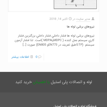
مدیر سایت
در
اکتبر 14, 2018
نيروهای برشی لوله ها
نيروهای برشی لوله ها فشار داخلي فشار داخلي بزرگترين فشار
كاري سيستم عمل كننده ( MDPCياMDPA )است. لذا فشار آزمون
سيستم (STPطبق تعريف در EN773و EN805) صورت
[…]
0
اطلاعات بیشتر
لوله و اتصالات پلی استیل
با اطمینان
خرید کنید
فروشگاه لوله و اتصالات پلی استیل