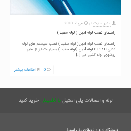
مدیر سایت
در
می 7, 2018
راهنمای نصب لوله آذین ( لوله سفید )
راهنمای نصب لوله آذین( لوله سفید ) نصب سیستم های لوله
کشی P.P.R.C لوله آذین (لوله سفید ) بسیار متمایز از سایر
روشهای لوله کشی می
[…]
0
اطلاعات بیشتر
لوله و اتصالات پلی استیل
با اطمینان
خرید کنید
فروشگاه لوله و اتصالات پلی استیل