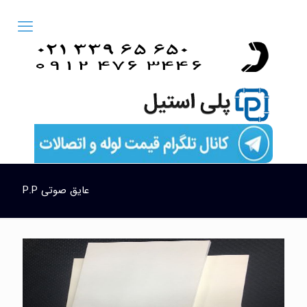
عایق صوتی P.P