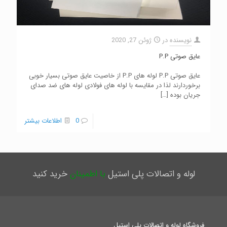
نویسنده
در
ژوئن 27, 2020
عایق صوتی P.P
عایق صوتی P.P لوله های P.P از خاصیت عایق صوتی بسیار خوبی
برخوردارند لذا در مقایسه با لوله های فولادی لوله های ضد صدای
جریان بوده
[…]
0
اطلاعات بیشتر
لوله و اتصالات پلی استیل
با اطمینان
خرید کنید
فروشگاه لوله و اتصالات پلی استیل