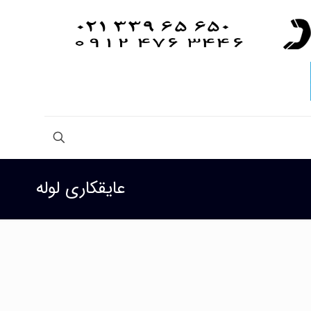
عایقکاری لوله