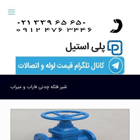
شیر فلکه چدنی فاراب و میراب