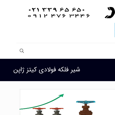
شیر فلکه فولادی کیتز ژاپن