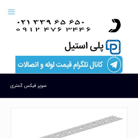
سوپر فیکس 2متری