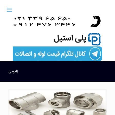
زانویی