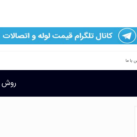
 با ما
روش آ