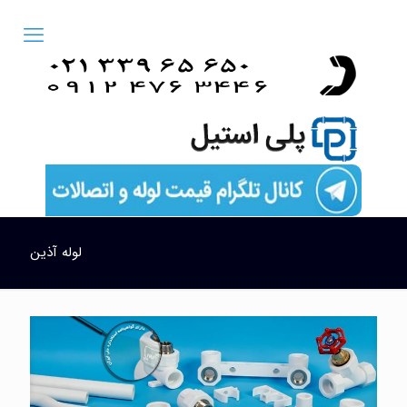
لوله آذین