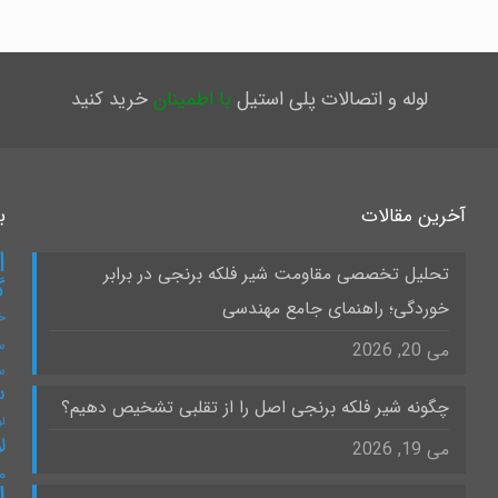
لوله و اتصالات پلی استیل
با اطمینان
خرید کنید
آخرین مقالات
ب
ا
تحلیل تخصصی مقاومت شیر فلکه برنجی در برابر
گ
خوردگی؛ راهنمای جامع مهندسی
خ
س
می 20, 2026
س
س
چگونه شیر فلکه برنجی اصل را از تقلبی تشخیص دهیم؟
لو
ل
می 19, 2026
۰