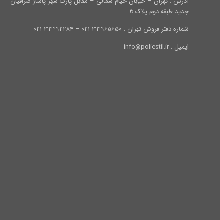
آدرس : تهران – خیابان خیام شمالی – مقابل پارک شهر پاساژ صرافیان
جدید طبقه دوم پلاک 6
شماره دفتر فروش تهران : ۳۳۹۶۵۶۵۰ ۰۲۱ – ۳۳۹۹۲۲۸۴ ۰۲۱
ایمیل : info@poliestil.ir